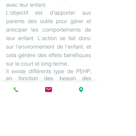
avec leur enfant.
L'objectif est d'apporter aux
parents des outils pour gérer et
anticiper les comportements de
leur enfant. L'action se fait donc
sur l'environnement de l'enfant, et
cela génère des effets bénéfiques
sur le court et long terme.
Il
existe différents type de PEHP,
en fonction des besoin des
familles. Je suis formées aux
PEHP suivants : Barkley, Kazdin
(3-6 ans), CPIM (inclus l'enfant),
Résistance Non-Violente.
Attention
: l'objectif n'est pas une
remédiation des troubles de
l'enfant mais une adaptation de