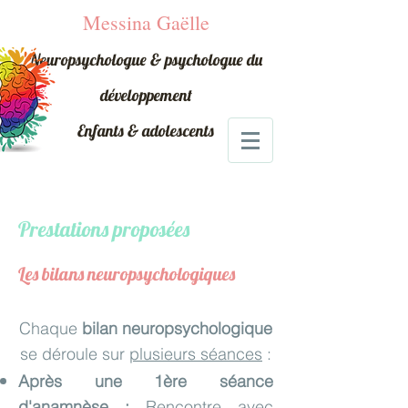
Messina Gaëlle
Neuropsychologue & psychologue du
développement
Enfants & adolescents
Prestations proposées
Les bilans neuropsychologiques
Chaque
bilan neuropsychologique
se déroule sur
plusieurs séances
:
Après une 1ère séance
d'anamnèse :
Rencontre avec